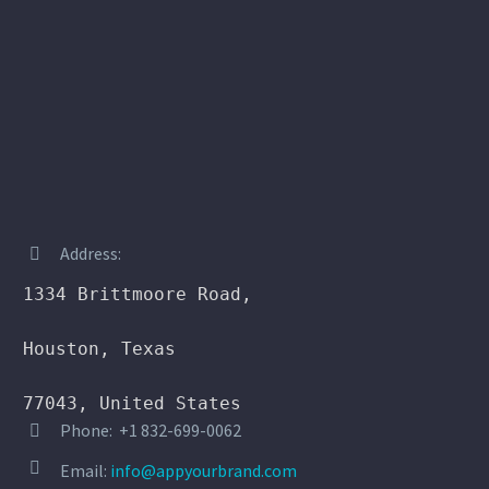
Address:


1334 Brittmoore Road,

Houston, Texas

77043, United States
Phone: +1 832-699-0062




Email:
info@appyourbrand.com