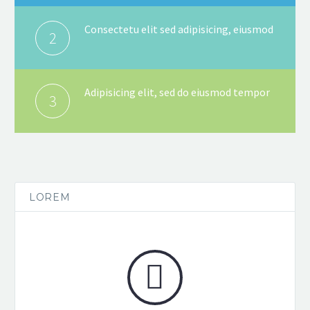
Consectetu elit sed adipisicing, eiusmod
2
Adipisicing elit, sed do eiusmod tempor
3
LOREM

