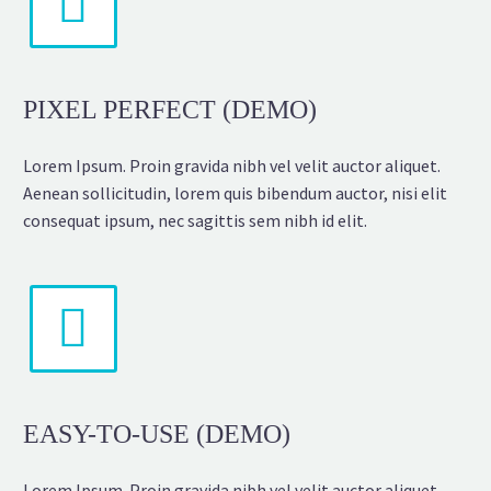


PIXEL PERFECT (DEMO)
Lorem Ipsum. Proin gravida nibh vel velit auctor aliquet.
Aenean sollicitudin, lorem quis bibendum auctor, nisi elit
consequat ipsum, nec sagittis sem nibh id elit.


EASY-TO-USE (DEMO)
Lorem Ipsum. Proin gravida nibh vel velit auctor aliquet.