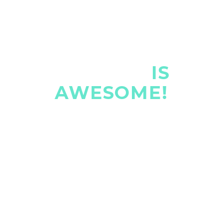
THE GEM
IS
AWESOME!
Lorem ipsum dolor sit amet, consectetur adipisicing
elit, sed do eiusmod tempor incididunt ut . Ut enim ad
minim veniam, quis nostrud exercitation ullamco
laboris nisi ut aliquip ex ea commodo consequat. Duis
aute irure dolor in reprehenderit in voluptate velit
esse cillum dolore eu fugiat nulla pariatur.