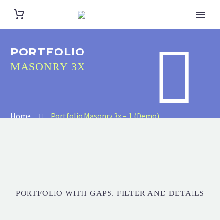


PORTFOLIO
MASONRY 3X
Home
Portfolio Masonry 3x – 1 (Demo)
PORTFOLIO WITH GAPS, FILTER AND DETAILS