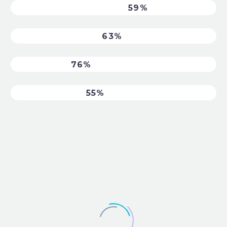
USABILITY & DESIGN
59%
PROGRAMMING
63%
TESTING
76%
DATABASES
55%
DATE
NAME
DESC
ASC