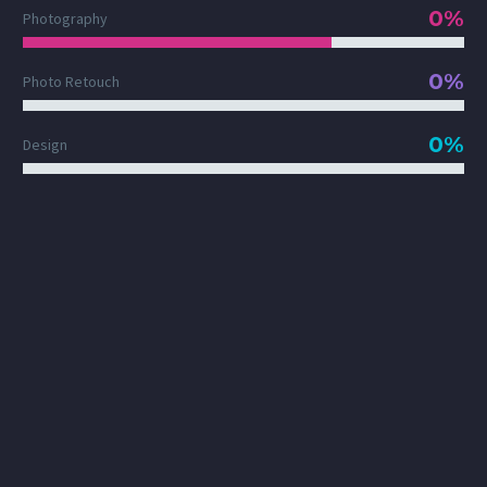
0%
Photography
0%
Photo Retouch
0%
Design