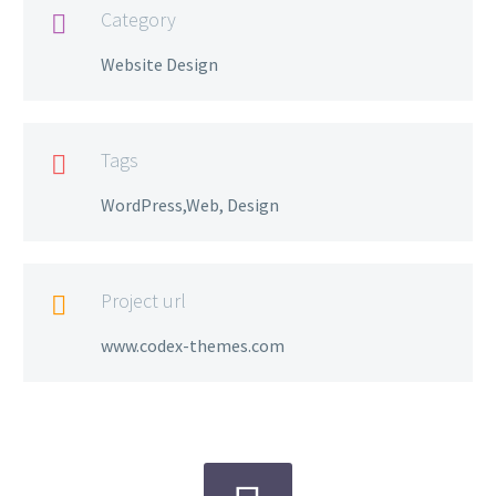
Category

Website Design
Tags

WordPress,Web, Design
Project url

www.codex-themes.com