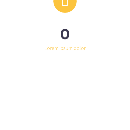


0
Lorem ipsum dolor