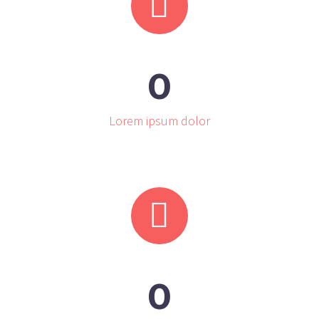


0
Lorem ipsum dolor


0