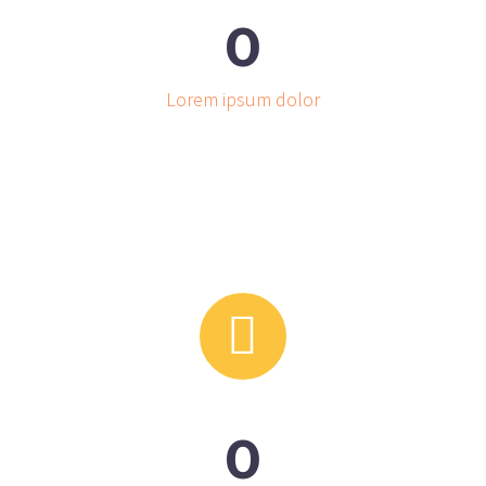
0
Lorem ipsum dolor


0