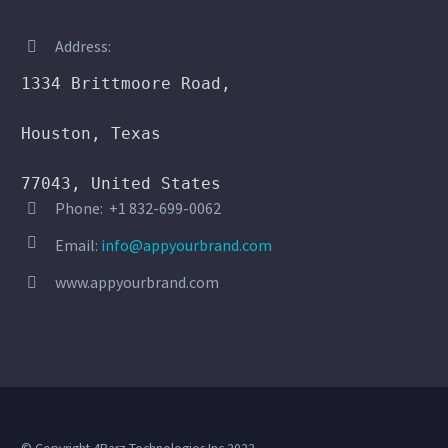
Address:


1334 Brittmoore Road,

Houston, Texas

77043, United States
Phone: +1 832-699-0062




Email:
info@appyourbrand.com
www.appyourbrand.com

