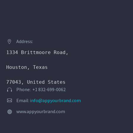
Address:


1334 Brittmoore Road,

Houston, Texas

77043, United States
Phone: +1 832-699-0062


Email:
info@appyourbrand.com


www.appyourbrand.com

