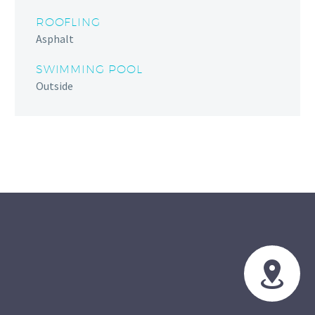
ROOFLING
Asphalt
SWIMMING POOL
Outside

