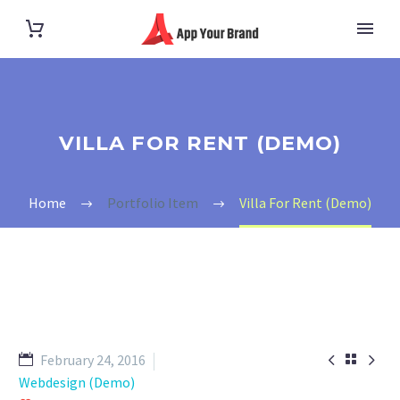
VILLA FOR RENT (DEMO)
Home
Portfolio Item
Villa For Rent (Demo)


February 24, 2016

Webdesign (Demo)