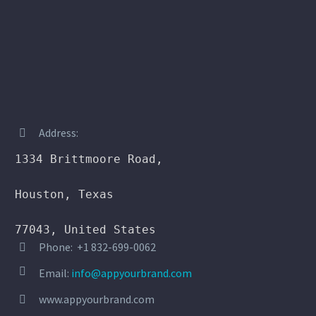
Address:


1334 Brittmoore Road,

Houston, Texas

77043, United States
Phone: +1 832-699-0062




Email:
info@appyourbrand.com
www.appyourbrand.com

