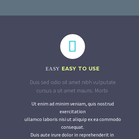


EASY TO USE
EASY
Duis sed odio sit amet nibh vulputate
cursus a sit amet mauris. Morbi
Ut enim ad minim veniam, quis nostrud
exercitation
ullamco laboris nisi ut aliquip ex ea commodo
consequat.
Duis aute irure dolor in reprehenderit in