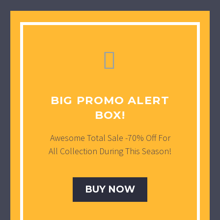


BIG PROMO ALERT
BOX!
Awesome Total Sale -70% Off For
All Collection During This Season!
BUY NOW