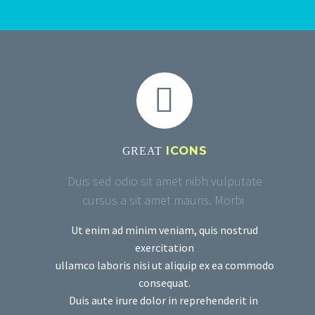


ICONS
GREAT
Duis sed odio sit amet nibh vulputate
cursus a sit amet mauris. Morbi
Ut enim ad minim veniam, quis nostrud
exercitation
ullamco laboris nisi ut aliquip ex ea commodo
consequat.
Duis aute irure dolor in reprehenderit in