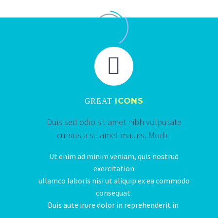


ICONS
GREAT
Duis sed odio sit amet nibh vulputate
cursus a sit amet mauris. Morbi
Ut enim ad minim veniam, quis nostrud
exercitation
ullamco laboris nisi ut aliquip ex ea commodo
consequat.
Duis aute irure dolor in reprehenderit in