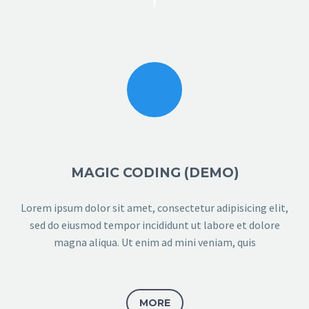
MAGIC CODING (DEMO)
WOWO BOYZ COMEDY
Lorem ipsum dolor sit amet, consectetur adipisicing elit,
Wowo Boyz Entertainment
sed do eiusmod tempor incididunt ut labore et dolore
David - Brand Manager
magna aliqua. Ut enim ad mini veniam, quis
App your brand allows us to deliver of our
premium content offerings directly to our
fans and also maintain a direct messaging
MORE