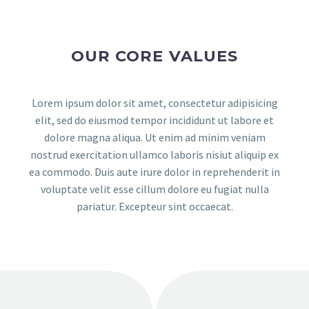
OUR CORE VALUES
Lorem ipsum dolor sit amet, consectetur adipisicing
elit, sed do eiusmod tempor incididunt ut labore et
dolore magna aliqua. Ut enim ad minim veniam
nostrud exercitation ullamco laboris nisiut aliquip ex
ea commodo. Duis aute irure dolor in reprehenderit in
voluptate velit esse cillum dolore eu fugiat nulla
TIM LEE
pariatur. Excepteur sint occaecat.
Comedian
I can add my own content to my own
platform and sell merchandise. I love it. It
was super easy to get my app in
the Google Play Store and iOS.