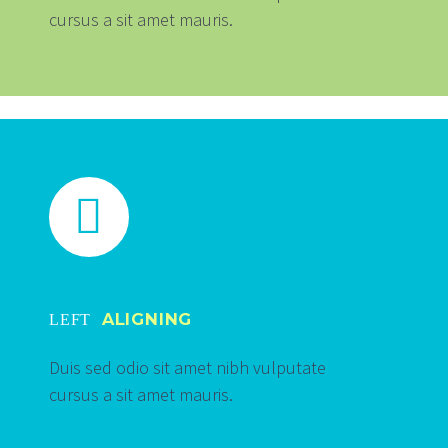
cursus a sit amet mauris.


ALIGNING
LEFT
Duis sed odio sit amet nibh vulputate
cursus a sit amet mauris.