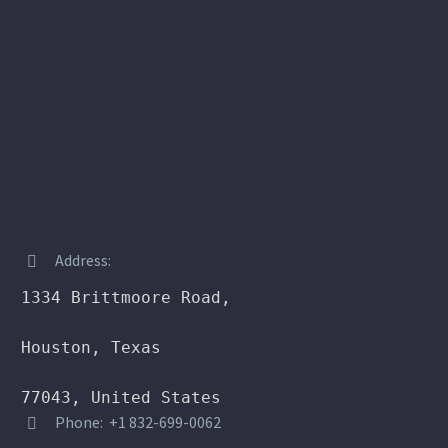
Address:


1334 Brittmoore Road,

Houston, Texas

77043, United States
Phone: +1 832-699-0062

