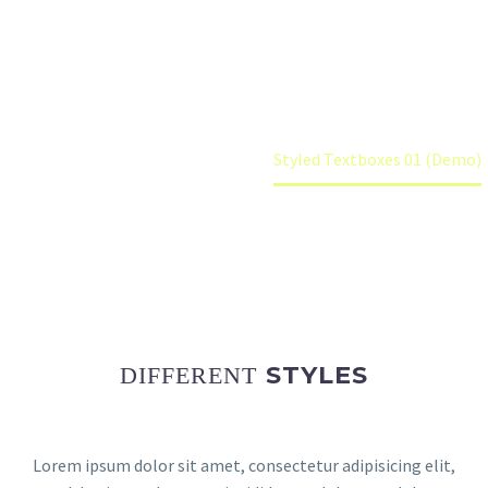
different sizes and shapes. Use images as
backgrounds. Combine any elements!
Home
Elements (Demo)
Styled Textboxes 01 (Demo)
STYLES
DIFFERENT
Lorem ipsum dolor sit amet, consectetur adipisicing elit,