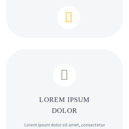




LOREM IPSUM
DOLOR
Lorem ipsum dolor sit amet, consectetur