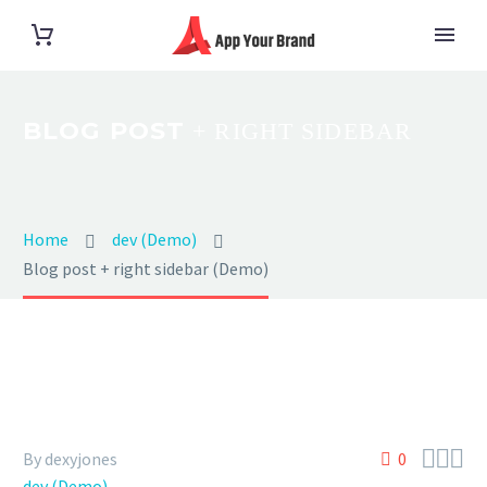
BLOG POST
+ RIGHT SIDEBAR
Home
dev (Demo)
Blog post + right sidebar (Demo)



By dexyjones
0
dev (Demo)