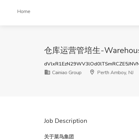
Home
仓库运营管培生-Warehouse Oper
dVlxR1EzN29WV3lOd0lTSmRCZE5JNV
Cainiao Group
Perth Amboy, NJ
Job Description
关于菜鸟集团